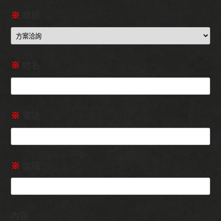
※
標題
※
姓名
※
電話
※
信箱
內容