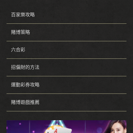
百家樂攻略
賭博策略
六合彩
招偏財的方法
運動彩券攻略
賭博遊戲推薦