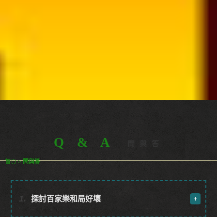
Q & A
問與答
首頁
>
問與答
1.
探討百家樂和局好壞