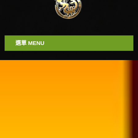
選單 MENU