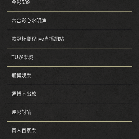
今彩539
六合彩心水明牌
歐冠杯賽程live直播網站
TU娛樂城
通博娛樂
通博不出款
運彩討論
真人百家樂