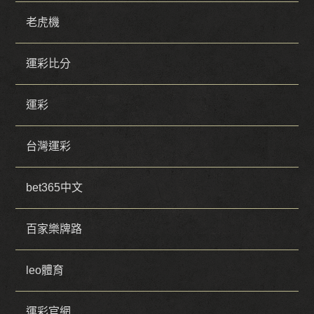
老虎機
運彩比分
運彩
台灣運彩
bet365中文
百家樂牌路
leo體育
運彩官網