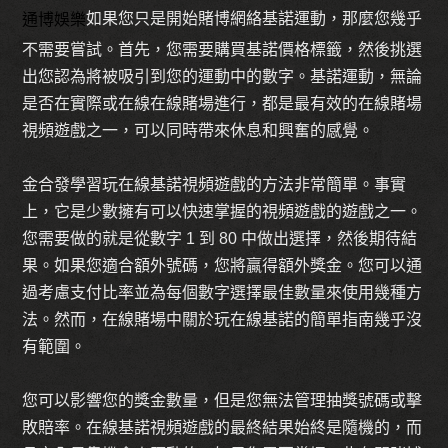
如果您只是開始賭博網絡基諾運動，那麼您幾乎
通博娛樂
不需要嘗試。首先，您需要購買基諾價格標籤，然後挑選
出您認為將被吸引到您的運動中的數字。基諾運動，無論
是否在實際或在線在線賭場進行，都是最有效的在線賭場
視頻遊戲之一，可以同時帶來休息和興奮的感覺。
金合發學習玩在線基諾視頻遊戲的方法非常簡單。事實
上，它是少數擁有可以快速掌握的視頻遊戲的遊戲之一。
您需要做的就是從數字 1 到 80 中做出選擇，然後期待結
果。如果您適合額外號碼，您將贏得額外獎金。您可以通
過考慮支付比率並為每個數字選擇最佳數量來使用幾種方
法。然而，在線賭場中關於玩在線基諾的簡單指南幾乎沒
有範圍。
您可以影響您的獎金數量，但是您無法管理抽獎號碼或擊
敗賠率。在線基諾視頻遊戲的最終結果始終是隨機的，而