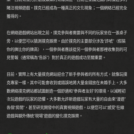
賭注視頻遊戲。撲克已經成為一種真正的文化現象；一個網絡已經完全
獲得的。
在網絡遊戲網站出現之前，撲克參與者需要與不同的玩家坐在一張桌子
旁，以便您可以猜測撲克娛樂。由於撲克的主要部分涉及“詐唬”（假裝
你的牌比你的牌高），一個參與者應該從另一個參與者那裡收集到的可
見警報（通常稱為“告訴”）對於真正的遊戲成功至關重要。
目前，實際上有大量撲克網站迎合了新手參與者的所有方式，就像玩撲
克專家一樣，其中可能會收到或錯誤地將大量金錢放在未婚手上。大多
數網絡撲克網站都試圖創造一個舒適和“參與者友好”的環境，以減輕初
次玩遊戲的玩家的恐懼。大多數允許新遊戲玩家有大量的自由來“漫遊”
各個“房間”，甚至研究開發中的真實視頻遊戲，以便您可以“感受”在線
遊戲與額外傳統“現場”遊戲的變化撲克娛樂。