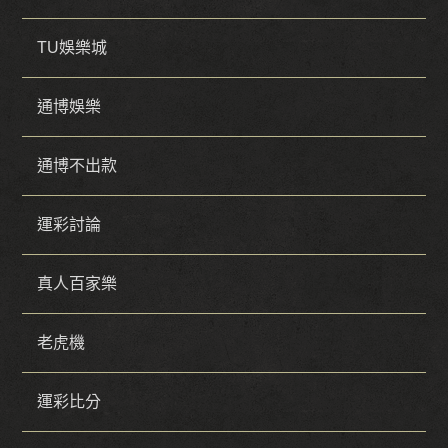
TU娛樂城
通博娛樂
通博不出款
運彩討論
真人百家樂
老虎機
運彩比分